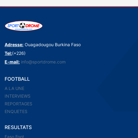
Adresse:
Ouagadougou Burkina Faso
Tel:
(+226)
E-mail:
info@sportdrome.com
FOOTBALL
A LA UNE
INTERVIEWS
REPORTAGES
ENQUETES
RESULTATS
Faso Foot