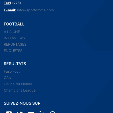
Tel:
(+226)
E-mail:
info@sportdrome.com
FOOTBALL
A LA UNE
INTERVIEWS
REPORTAGES
ENQUETES
RESULTATS
Faso Foot
CAN
Coupe du Monde
Champions League
SUIVEZ-NOUS SUR