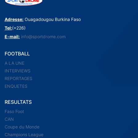
Adresse:
Ouagadougou Burkina Faso
Tel:
(+226)
E-mail:
info@sportdrome.com
FOOTBALL
A LA UNE
INTERVIEWS
REPORTAGES
ENQUETES
RESULTATS
Faso Foot
CAN
Coupe du Monde
Champions League