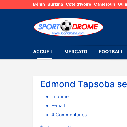
Bénin
Burkina
Côte d'Ivoire
Cameroun
Gui
ACCUEIL
MERCATO
FOOTBALL
Edmond Tapsoba sera
Imprimer
E-mail
4
Commentaires