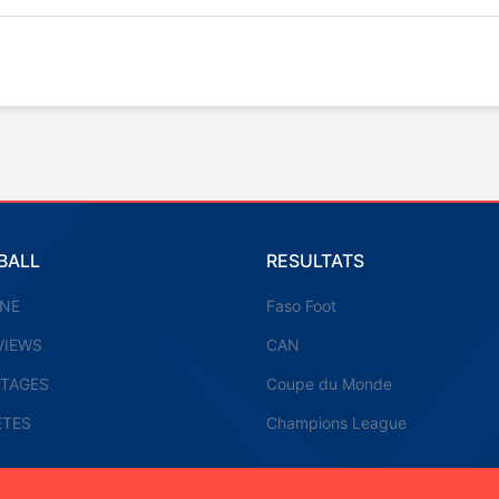
BALL
RESULTATS
UNE
Faso Foot
VIEWS
CAN
TAGES
Coupe du Monde
ETES
Champions League