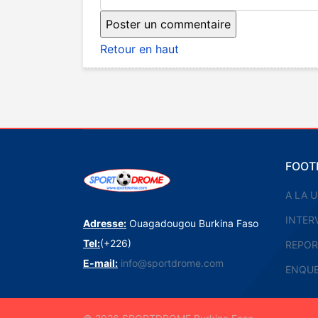
Retour en haut
FOOT
A LA 
INTER
Adresse:
Ouagadougou Burkina Faso
Tel:
(+226)
REPOR
E-mail:
info@sportdrome.com
ENQU