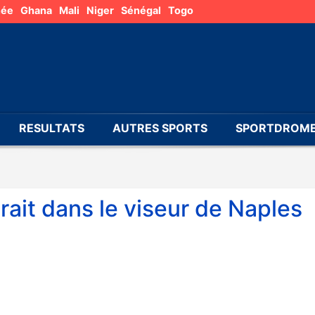
née
Ghana
Mali
Niger
Sénégal
Togo
RESULTATS
AUTRES SPORTS
SPORTDROME
it dans le viseur de Naples