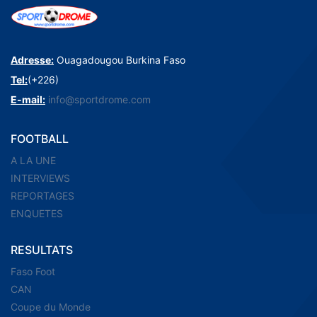
Adresse:
Ouagadougou Burkina Faso
Tel:
(+226)
E-mail:
info@sportdrome.com
FOOTBALL
A LA UNE
INTERVIEWS
REPORTAGES
ENQUETES
RESULTATS
Faso Foot
CAN
Coupe du Monde