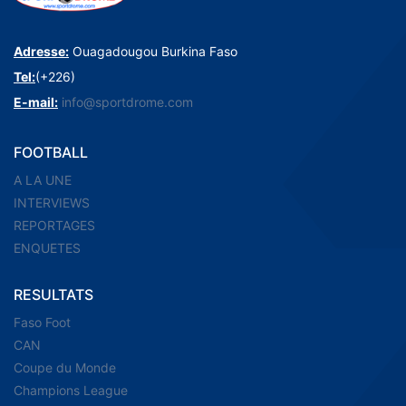
Adresse:
Ouagadougou Burkina Faso
Tel:
(+226)
E-mail:
info@sportdrome.com
FOOTBALL
A LA UNE
INTERVIEWS
REPORTAGES
ENQUETES
RESULTATS
Faso Foot
CAN
Coupe du Monde
Champions League