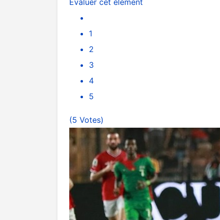
Évaluer cet élément
1
2
3
4
5
(5 Votes)