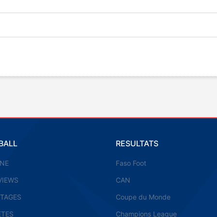
BALL
RESULTATS
UNE
Faso Foot
VIEWS
CAN
TAGES
Coupe du Monde
ETES
Champions League