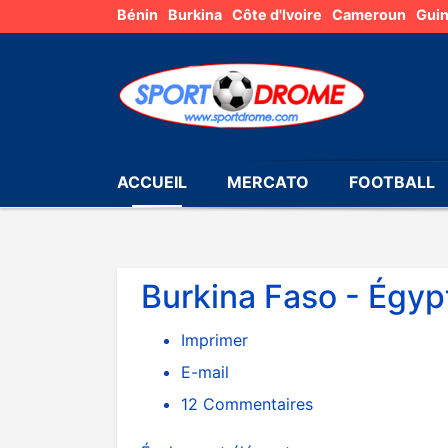
Bénin
Burkina
Côte d'Ivoire
Cameroun
Gui
ACCUEIL
MERCATO
FOOTBALL
Burkina Faso - Égyp
Imprimer
E-mail
12
Commentaires