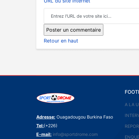
URL du site internet
Retour en haut
FOOT
A LA 
INTER
Adresse:
Ouagadougou Burkina Faso
Tel:
(+226)
REPOR
E-mail:
info@sportdrome.com
ENQU