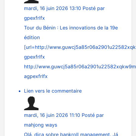
mardi, 16 juin 2026 13:10
Posté par
gpexfrlfx
Tour du Bénin : Les innovations de la 19e
édition
[url=
http://www.guwcj5a85r06a2901u22582xqk
gpexfrlfx
http://www.guwcj5a85r06a2901u22582xqkw9m2
agpexfrlfx
Lien vers le commentaire
mardi, 16 juin 2026 11:10
Posté par
mahjong ways
Olá, dica sobre bankroll management. Já