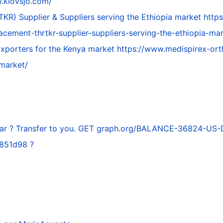
.klovsjo.com/
KR) Supplier & Suppliers serving the Ethiopia market
http
acement-thrtkr-supplier-suppliers-serving-the-ethiopia-mar
Exporters for the Kenya market
https://www.medispirex-ort
market/
par
? Transfer to you. GET graph.org/BALANCE-36824-US
851d98 ?