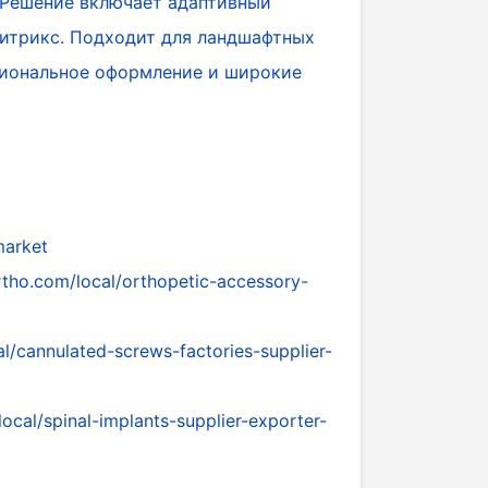
. Решение включает адаптивный
-Битрикс. Подходит для ландшафтных
сиональное оформление и широкие
market
rtho.com/local/orthopetic-accessory-
l/cannulated-screws-factories-supplier-
ocal/spinal-implants-supplier-exporter-