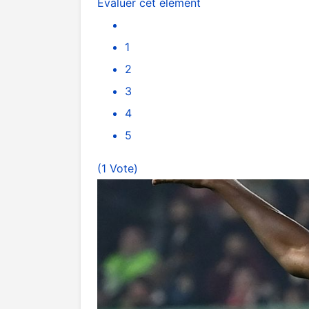
Évaluer cet élément
1
2
3
4
5
(1 Vote)