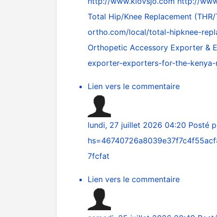
http://www.klovsjo.com
http://www
Total Hip/Knee Replacement (THR/T
ortho.com/local/total-hipknee-repl
Orthopetic Accessory Exporter & 
exporter-exporters-for-the-kenya-
Lien vers le commentaire
lundi, 27 juillet 2026 04:20
Posté 
hs=46740726a8039e37f7c4f55acf
7fcfat
Lien vers le commentaire