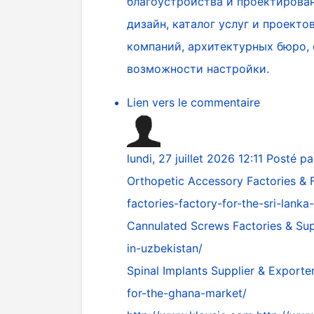
благоустройства и проектирован
дизайн, каталог услуг и проект
компаний, архитектурных бюро,
возможности настройки.
Lien vers le commentaire
lundi, 27 juillet 2026 12:11
Posté p
Orthopetic Accessory Factories & 
factories-factory-for-the-sri-lanka
Cannulated Screws Factories & Sup
in-uzbekistan/
Spinal Implants Supplier & Export
for-the-ghana-market/