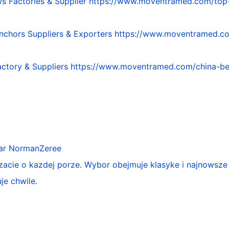
s Factories & Supplier
https://www.moventramed.com/top-
nchors Suppliers & Exporters
https://www.moventramed.co
actory & Suppliers
https://www.moventramed.com/china-bes
ar
NormanZeree
acie o kazdej porze. Wybor obejmuje klasyke i najnowsze
je chwile.