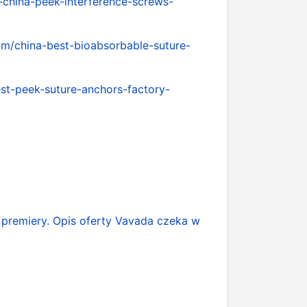
china-peek-interference-screws-
m/china-best-bioabsorbable-suture-
t-peek-suture-anchors-factory-
 premiery. Opis oferty Vavada czeka w