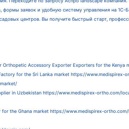
ия. Переходите по запросу Аспро landscape компания
ов, формы заявок и удобную систему управления на 1С
 садовых центров. Вы получите быстрый старт, профес
ar
Orthopetic Accessory Exporter Exporters for the Kenya 
Factory for the Sri Lanka market
https://www.medispirex-o
-market/
plier in Uzbekistan
https://www.medispirex-ortho.com/loca
er for the Ghana market
https://www.medispirex-ortho.com/l