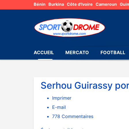
Bénin
Burkina
Côte d'Ivoire
Cameroun
Gui
ACCUEIL
MERCATO
FOOTBALL
Serhou Guirassy por
Imprimer
E-mail
778
Commentaires