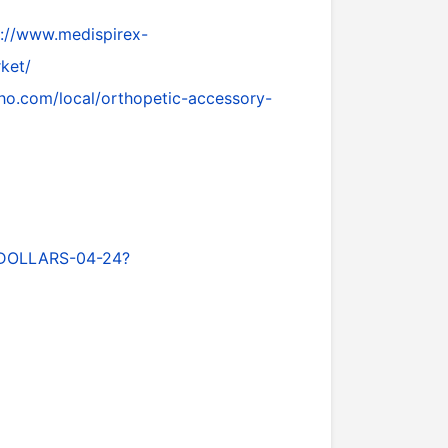
s://www.medispirex-
ket/
ho.com/local/orthopetic-accessory-
-DOLLARS-04-24?